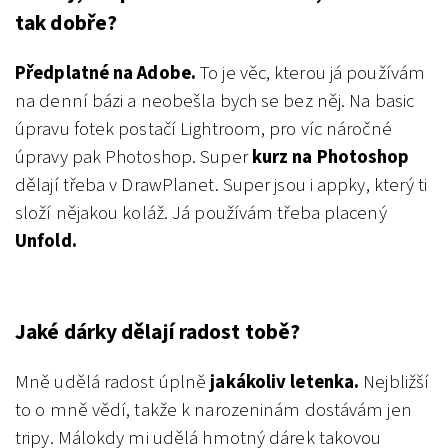
tak dobře?
Předplatné na Adobe.
To je věc, kterou já používám
na denní bázi a neobešla bych se bez něj. Na basic
úpravu fotek postačí Lightroom, pro víc náročné
úpravy pak Photoshop. Super
kurz na Photoshop
dělají třeba v DrawPlanet.
Super jsou i appky, který ti
složí nějakou koláž. Já používám třeba placený
Unfold.
Jaké dárky dělají radost tobě?
Mně udělá radost úplně
jakákoliv letenka.
Nejbližší
to o mně vědí, takže k narozeninám dostávám jen
tripy. Málokdy mi udělá hmotný dárek takovou