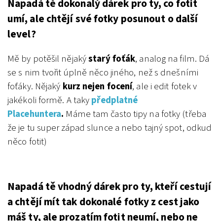
Napadá tě dokonalý dárek pro ty, co fotit
umí, ale chtějí své fotky posunout o další
level?
Mě by potěšil nějaký
starý foťák
, analog na film. Dá
se s nim tvořit úplně něco jiného, než s dnešními
foťáky.
Nějaký
kurz nejen focení
, ale i edit fotek v
jakékoli formě.
A taky
předplatné
Placehuntera
.
Máme tam často tipy na fotky (třeba
že je tu super západ slunce a nebo tajný spot, odkud
něco fotit)
Napadá tě vhodný dárek pro ty, kteří cestují
a chtějí mít tak dokonalé fotky z cest jako
máš ty, ale prozatím fotit neumí, nebo ne