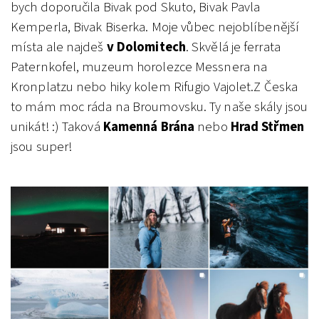
bych doporučila Bivak pod Skuto, Bivak Pavla
Kemperla, Bivak Biserka.
Moje vůbec nejoblíbenější
místa ale najdeš
v Dolomitech
. Skvělá je ferrata
Paternkofel, muzeum horolezce Messnera na
Kronplatzu nebo hiky kolem Rifugio Vajolet.
Z Česka
to mám moc ráda na Broumovsku. Ty naše skály jsou
unikát! :) Taková
Kamenná Brána
nebo
Hrad Střmen
jsou super!