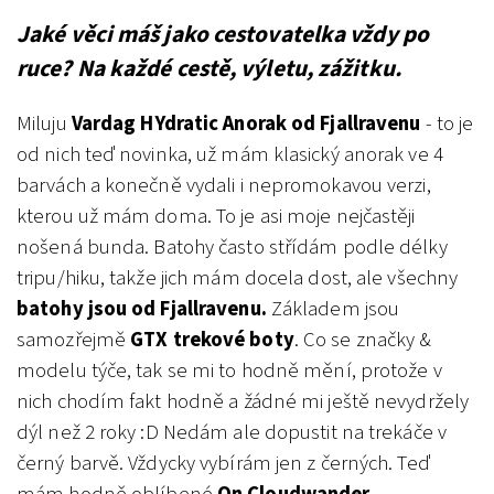
Jaké věci máš jako cestovatelka vždy po
ruce? Na každé cestě, výletu, zážitku.
Miluju
Vardag HYdratic Anorak od Fjallravenu
- to je
od nich teď novinka, už mám klasický anorak ve 4
barvách a konečně vydali i nepromokavou verzi,
kterou už mám doma. To je asi moje nejčastěji
nošená bunda.
Batohy často střídám podle délky
tripu/hiku, takže jich mám docela dost, ale všechny
batohy jsou od Fjallravenu.
Základem jsou
samozřejmě
GTX trekové boty
. Co se značky &
modelu týče, tak se mi to hodně mění, protože v
nich chodím fakt hodně a žádné mi ještě nevydržely
dýl než 2 roky :D Nedám ale dopustit na trekáče v
černý barvě. Vždycky vybírám jen z černých. Teď
mám hodně oblíbené
On Cloudwander