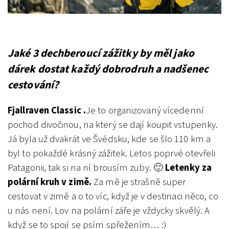
Jaké 3 dechberoucí zážitky by měl jako
dárek dostat každý dobrodruh a nadšenec
cestování?
Fjallraven Classic .
Je to organizovaný vícedenní
pochod divočinou, na který se dají koupit vstupenky.
Já byla už dvakrát ve Švédsku, kde se šlo 110 km a
byl to pokaždé krásný zážitek. Letos poprvé otevřeli
Patagonii, tak si na ní brousím zuby. 🙂
Letenky za
polární kruh v zimě.
Za mě je strašně super
cestovat v zimě a o to víc, když je v destinaci něco, co
u nás není. Lov na polární záře je vždycky skvělý. A
když se to spojí se psím spřežením… :)