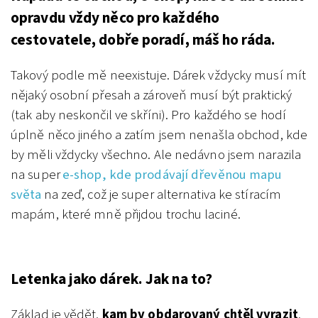
opravdu vždy něco pro každého
cestovatele, dobře poradí, máš ho ráda.
Takový podle mě neexistuje. Dárek vždycky musí mít
nějaký osobní přesah a zároveň musí být praktický
(tak aby neskončil ve skříni). Pro každého se hodí
úplně něco jiného a zatím jsem nenašla obchod, kde
by měli vždycky všechno.
Ale nedávno jsem narazila
na super
e-shop, kde prodávají dřevěnou mapu
světa
na zeď, což je super alternativa ke stíracím
mapám, které mně přijdou trochu laciné.
Letenka jako dárek. Jak na to?
Základ je vědět,
kam by obdarovaný chtěl vyrazit
.