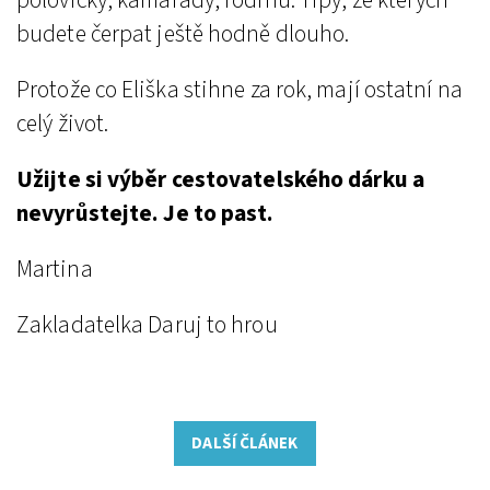
polovičky, kamarády, rodinu. Tipy, ze kterých
budete čerpat ještě hodně dlouho.
Protože co Eliška stihne za rok, mají ostatní na
celý život.
Užijte si výběr cestovatelského dárku a
nevyrůstejte.
Je to past.
Martina
Zakladatelka Daruj to hrou
DALŠÍ ČLÁNEK