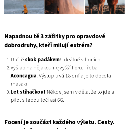
Napadnou tě 3 zážitky pro opravdové
dobrodruhy, kteří milují extrém?
Určitě
skok padákem
! Ideálně v horách.
Výšlap na nějakou nejvyšší horu. Třeba
Aconcagua
. Výstup trvá 18 dní a je to docela
masakr.
Let stíhačkou!
Někde jsem viděla, že to jde a
pilot s tebou točí asi 6G.
Focení je součást každého výletu. Cesty.