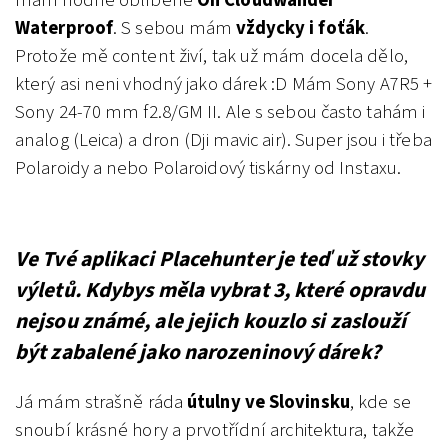
Waterproof
.
S sebou mám
vždycky i foťák
.
Protože mě content živí, tak už mám docela dělo,
který asi neni vhodný jako dárek :D Mám Sony A7R5 +
Sony 24-70 mm f2.8/GM II. Ale s sebou často tahám i
analog (Leica) a dron (Dji mavic air). Super jsou i třeba
Polaroidy a nebo Polaroidový tiskárny od Instaxu.
Ve Tvé aplikaci Placehunter je teď už stovky
výletů. Kdybys měla vybrat 3, které opravdu
nejsou známé, ale jejich kouzlo si zaslouží
být zabalené jako narozeninový dárek?
Já mám strašně ráda
útulny ve Slovinsku
, kde se
snoubí krásné hory a prvotřídní architektura, takže