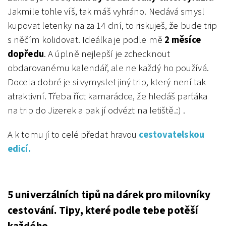
Jakmile tohle víš, tak máš vyhráno.
Nedává smysl
kupovat letenky na za 14 dní, to riskuješ, že bude trip
s něčím kolidovat. Ideálka je podle mě
2 měsíce
dopředu
. A úplně nejlepší je zchecknout
obdarovanému kalendář, ale ne každý ho používá.
Docela dobré je si vymyslet jiný trip, který není tak
atraktivní. Třeba říct kamarádce, že hledáš parťáka
na trip do Jizerek a pak jí odvézt na letiště.:) .
A k tomu jí to celé předat hravou
cestovatelskou
edicí.
5 univerzálních tipů na dárek pro milovníky
cestování. Tipy, které podle tebe potěší