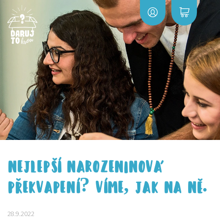
NEJLEPŠÍ NAROZENINOVÁ
PŘEKVAPENÍ? VÍME, JAK NA NĚ.
28.9.2022