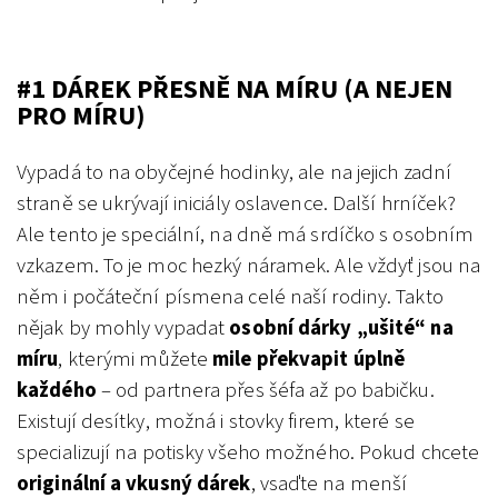
#1 DÁREK PŘESNĚ NA MÍRU (A NEJEN
PRO MÍRU)
Vypadá to na obyčejné hodinky, ale na jejich zadní
straně se ukrývají iniciály oslavence. Další hrníček?
Ale tento je speciální, na dně má srdíčko s osobním
vzkazem. To je moc hezký náramek. Ale vždyť jsou na
něm i počáteční písmena celé naší rodiny. Takto
nějak by mohly vypadat
osobní dárky „ušité“ na
míru
, kterými můžete
mile překvapit úplně
každého
– od partnera přes šéfa až po babičku.
Existují desítky, možná i stovky firem, které se
specializují na potisky všeho možného. Pokud chcete
originální a vkusný dárek
, vsaďte na menší