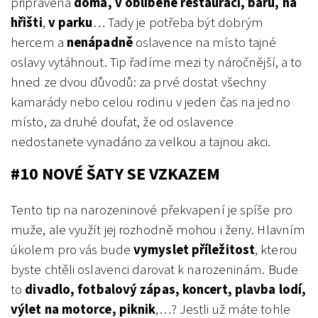
připravená
doma, v oblíbené restauraci, baru, na
hřišti
,
v parku
… Tady je potřeba být dobrým
hercem a
nenápadně
oslavence na místo tajné
oslavy vytáhnout. Tip řadíme mezi ty náročnější, a to
hned ze dvou důvodů: za prvé dostat všechny
kamarády nebo celou rodinu v jeden čas na jedno
místo, za druhé doufat, že od oslavence
nedostanete vynadáno za velkou a tajnou akci.
#10 NOVÉ ŠATY SE VZKAZEM
Tento tip na narozeninové překvapení je spíše pro
muže, ale využít jej rozhodně mohou i ženy. Hlavním
úkolem pro vás bude
vymyslet příležitost
, kterou
byste chtěli oslavenci darovat k narozeninám. Bude
to
divadlo, fotbalový zápas, koncert, plavba lodí,
výlet na motorce, piknik
,…? Jestli už máte tohle