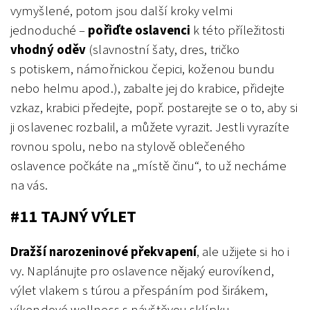
vymyšlené, potom jsou další kroky velmi
jednoduché –
pořiďte oslavenci
k této příležitosti
vhodný oděv
(slavnostní šaty, dres, tričko
s potiskem, námořnickou čepici, koženou bundu
nebo helmu apod.), zabalte jej do krabice, přidejte
vzkaz, krabici předejte, popř. postarejte se o to, aby si
ji oslavenec rozbalil, a můžete vyrazit. Jestli vyrazíte
rovnou spolu, nebo na stylově oblečeného
oslavence počkáte na „místě činu“, to už necháme
na vás.
#11 TAJNÝ VÝLET
Dražší narozeninové překvapení
, ale užijete si ho i
vy. Naplánujte pro oslavence nějaký eurovíkend,
výlet vlakem s túrou a přespáním pod širákem,