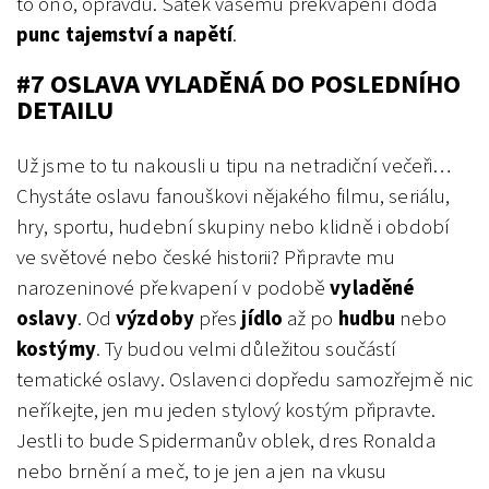
to ono, opravdu. Šátek vašemu překvapení dodá
punc tajemství a napětí
.
#7 OSLAVA VYLADĚNÁ DO POSLEDNÍHO
DETAILU
Už jsme to tu nakousli u tipu na netradiční večeři…
Chystáte oslavu fanouškovi nějakého filmu, seriálu,
hry, sportu, hudební skupiny nebo klidně i období
ve světové nebo české historii? Připravte mu
narozeninové překvapení v podobě
vyladěné
oslavy
. Od
výzdoby
přes
jídlo
až po
hudbu
nebo
kostýmy
. Ty budou velmi důležitou součástí
tematické oslavy. Oslavenci dopředu samozřejmě nic
neříkejte, jen mu jeden stylový kostým připravte.
Jestli to bude Spidermanův oblek, dres Ronalda
nebo brnění a meč, to je jen a jen na vkusu