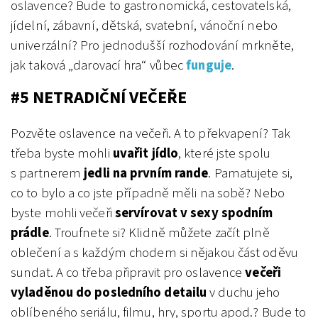
oslavence? Bude to gastronomická, cestovatelská,
jídelní, zábavní, dětská, svatební, vánoční nebo
univerzální? Pro jednodušší rozhodování mrkněte,
jak taková „darovací hra“ vůbec
funguje
.
#5 NETRADIČNÍ VEČEŘE
Pozvěte oslavence na večeři. A to překvapení? Tak
třeba byste mohli
uvařit jídlo
, které jste spolu
s partnerem
jedli na prvním rande
. Pamatujete si,
co to bylo a co jste případně měli na sobě? Nebo
byste mohli večeři
servírovat v sexy spodním
prádle
. Troufnete si? Klidně můžete začít plně
oblečení a s každým chodem si nějakou část oděvu
sundat. A co třeba připravit pro oslavence
večeři
vyladěnou do posledního detailu
v duchu jeho
oblíbeného seriálu, filmu, hry, sportu apod.? Bude to