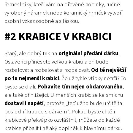
řemeslníky, kteří vám na dřevěné hodinky, ručně
vyrobený náramek nebo keramický hrníček vytvoří
osobní vzkaz osobně a s láskou.
#2 KRABICE V KRABICI
Starý, ale dobrý trik na
originální předání dárku
.
Oslavenci přinesete velkou krabici a on bude
rozbalovat a rozbalovat a rozbalovat.
Od té největší
po tu nejmenší krabici
. Že už tyhle vtípky nefrčí? To
byste se divili.
Pobavíte tím nejen obdarovaného
,
ale také přihlížející. U menších krabic se ke smíchu
dostaví i napětí
, protože „teď už to bude určitě ta
poslední krabice s dárkem“. Pokud byste chtěli
krabicové překvápko ozvláštnit, můžete do každé
krabice přibalit i nějaký doplněk k hlavnímu dárku.