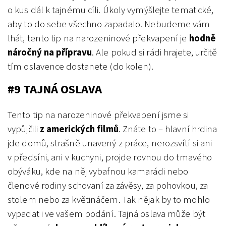
o kus dál k tajnému cíli. Úkoly vymýšlejte tematické,
aby to do sebe všechno zapadalo. Nebudeme vám
lhát, tento tip na narozeninové překvapení je
hodně
náročný na přípravu
. Ale pokud si rádi hrajete, určitě
tím oslavence dostanete (do kolen).
#9 TAJNÁ OSLAVA
Tento tip na narozeninové překvapení jsme si
vypůjčili
z amerických filmů
. Znáte to – hlavní hrdina
jde domů, strašně unavený z práce, nerozsvítí si ani
v předsíni, ani v kuchyni, projde rovnou do tmavého
obýváku, kde na něj vybafnou kamarádi nebo
členové rodiny schovaní za závěsy, za pohovkou, za
stolem nebo za květináčem. Tak nějak by to mohlo
vypadat i ve vašem podání. Tajná oslava může být