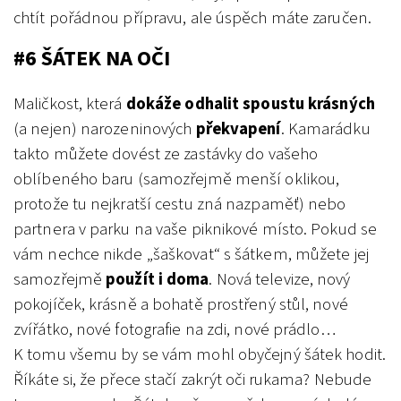
chtít pořádnou přípravu, ale úspěch máte zaručen.
#6 ŠÁTEK NA OČI
Maličkost, která
dokáže odhalit spoustu krásných
(a nejen) narozeninových
překvapení
. Kamarádku
takto můžete dovést ze zastávky do vašeho
oblíbeného baru (samozřejmě menší oklikou,
protože tu nejkratší cestu zná nazpaměť) nebo
partnera v parku na vaše piknikové místo. Pokud se
vám nechce nikde „šaškovat“ s šátkem, můžete jej
samozřejmě
použít i doma
. Nová televize, nový
pokojíček, krásně a bohatě prostřený stůl, nové
zvířátko, nové fotografie na zdi, nové prádlo…
K tomu všemu by se vám mohl obyčejný šátek hodit.
Říkáte si, že přece stačí zakrýt oči rukama? Nebude