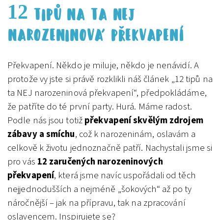
12 TIPŮ NA TA NEJ
NAROZENINOVÁ PŘEKVAPENÍ
Překvapení. Někdo je miluje, někdo je nenávidí. A
protože vy jste si právě rozklikli náš článek „12 tipů na
ta NEJ narozeninová překvapení“, předpokládáme,
že patříte do té první party. Hurá. Máme radost.
Podle nás jsou totiž
překvapení skvělým zdrojem
zábavy a smíchu
, což k narozeninám, oslavám a
celkově k životu jednoznačně patří. Nachystali jsme si
pro vás
12 zaručených narozeninových
překvapení
, která jsme navíc uspořádali od těch
nejjednodušších a nejméně „šokových“ až po ty
náročnější – jak na přípravu, tak na zpracování
oslavencem. Inspirujete se?