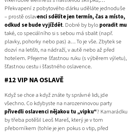
víkendové wellness s návštěvou sklípku,…
Překvapení z pobytového dárku uděláte jednoduše
– prostě oslav
enci sdělíte jen termín, čas a místo,
odkud se bude vyjíždět
. Dobré by bylo
poradit mu
také, co speciálního si s sebou má sbalit (např.
plavky, pohorky nebo pas) a… To je vše. Zbytek se
dozví na letišti, na nádraží, v autě nebo až před
hotelem. Přejeme šťastnou ruku (s výběrem výletu),
šťastnou cestu i šťastného oslavence.
#12
VIP NA OSLAVĚ
Když se chce a když znáte ty správné lidi, jde
všechno. Co kdybyste na narozeninovou party
přivedli oslavenci nějakou tu „vipku“
? Kamarádku
by třeba potěšil Leoš Mareš, který je v tom
přeborníkem (tohle je jen pokus o vtip, před