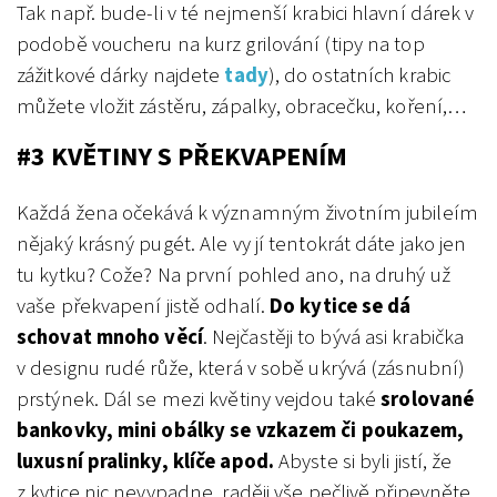
Tak např. bude-li v té nejmenší krabici hlavní dárek v
podobě voucheru na kurz grilování (tipy na top
zážitkové dárky najdete
tady
), do ostatních krabic
můžete vložit zástěru, zápalky, obracečku, koření,…
#3 KVĚTINY S PŘEKVAPENÍM
Každá žena očekává k významným životním jubileím
nějaký krásný pugét. Ale vy jí tentokrát dáte jako jen
tu kytku? Cože? Na první pohled ano, na druhý už
vaše překvapení jistě odhalí.
Do kytice se dá
schovat mnoho věcí
. Nejčastěji to bývá asi krabička
v designu rudé růže, která v sobě ukrývá (zásnubní)
prstýnek. Dál se mezi květiny vejdou také
srolované
bankovky, mini obálky se vzkazem či poukazem,
luxusní pralinky, klíče apod.
Abyste si byli jistí, že
z kytice nic nevypadne, raději vše pečlivě připevněte