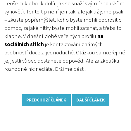
Leošem klobouk dolů, jak se snaží svým fanouškům
vyhovět). Tento tip není jen tak, ale jak už jsme psali
– zkuste popřemýšlet, koho byste mohli poprosit o
pomoc, za jaké nitky byste mohli zatahat, a třeba to
klapne. V dnešní době veřejných profilů
na
sociálních sítích
je kontaktování známých
osobností docela jednoduché. Otázkou samozřejmě
je, jestli vůbec dostanete odpověď. Ale za zkoušku
rozhodně nic nedáte. Držíme pěsti.
PŘEDCHOZÍ ČLÁNEK
DALŠÍ ČLÁNEK