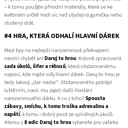
– k tomu použijte přírodní materiály, které se ke
květinám určitě hodí víc než obyčejná gumička nebo
studený drát.
#4 HRA, KTERÁ ODHALÍ HLAVNÍ DÁREK
Mezi tipy na nejlepší narozeninová překvapení
nesmí chybět ani
Daruj to hrou
. Krásně zpracovaná
sada úkolů, šifer a rébusů
, která obdarovanému
napoví, kde najde svůj hlavní dárek. Daruj to hrou je
tedy takový „dar-nedar“. Obdarovaného potrápí
luštěním, navíc mu zajistí další hledání
narozeninového dárku. A co z toho?
Spousta
zábavy, smíchu, k tomu troška adrenalinu a
napětí
, k tomu i dobrý pocit ze splněných úkolů.
Kterou z
8 edic Daruj to hrou
vyberete pro vašeho