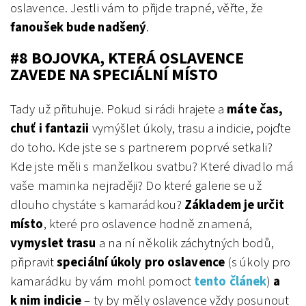
oslavence. Jestli vám to přijde trapné, věřte, že
fanoušek bude nadšený
.
#8 BOJOVKA, KTERÁ OSLAVENCE
ZAVEDE NA SPECIÁLNÍ MÍSTO
Tady už přituhuje. Pokud si rádi hrajete a
máte čas,
chuť i fantazii
vymýšlet úkoly, trasu a indicie, pojďte
do toho. Kde jste se s partnerem poprvé setkali?
Kde jste měli s manželkou svatbu? Které divadlo má
vaše maminka nejraději? Do které galerie se už
dlouho chystáte s kamarádkou?
Základem je určit
místo
, které pro oslavence hodně znamená,
vymyslet trasu
a na ní několik záchytných bodů,
připravit
speciální úkoly pro oslavence
(s úkoly pro
kamarádku by vám mohl pomoct
tento článek
)
a
k nim indicie
– ty by měly oslavence vždy posunout